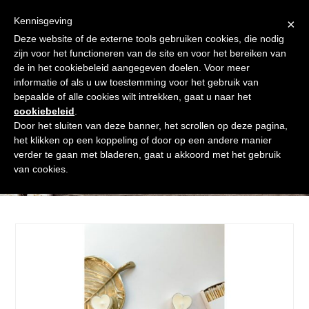
Skip
Gratis verzending vanaf € 60. Wij doen ons best om binnen de
to
Kennisgeving
×
24 uur te verzenden
content
Deze website of de externe tools gebruiken cookies, die nodig
Afrekenen
Winkelmand
Shop
zijn voor het functioneren van de site en voor het bereiken van
de in het cookiebeleid aangegeven doelen. Voor meer
Open
Close
informatie of als u uw toestemming voor het gebruik van
mobile
mobile
bepaalde of alle cookies wilt intrekken, gaat u naar het
cookiebeleid
.
menu
menu
Door het sluiten van deze banner, het scrollen op deze pagina,
het klikken op een koppeling of door op een andere manier
verder te gaan met bladeren, gaat u akkoord met het gebruik
Shop
van cookies.