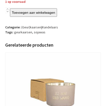
1 op voorraad
S&G
Toevoegen aan winkelwagen
-
Set
van
Categorie:
(Geur)kaarsen|Kandelaars
4
Tags:
geurkaarsen
,
sojawas
geurende
waxinekaarsjes
Gerelateerde producten
–
Hartjes
voor
jou
crème)
aantal