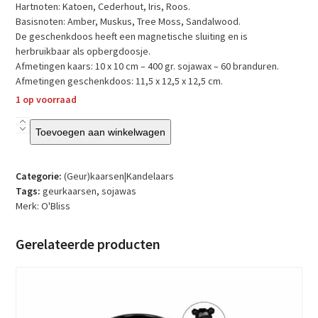
Hartnoten: Katoen, Cederhout, Iris, Roos.
Basisnoten: Amber, Muskus, Tree Moss, Sandalwood.
De geschenkdoos heeft een magnetische sluiting en is
herbruikbaar als opbergdoosje.
Afmetingen kaars: 10 x 10 cm – 400 gr. sojawax – 60 branduren.
Afmetingen geschenkdoos: 11,5 x 12,5 x 12,5 cm.
1 op voorraad
O’Bliss
Toevoegen aan winkelwagen
–
Sojakaars
–
Categorie:
(Geur)kaarsen|Kandelaars
Oma
Tags:
geurkaarsen
,
sojawas
je
Merk:
O'Bliss
hebt
een
Gerelateerde producten
hart
van
goud
aantal