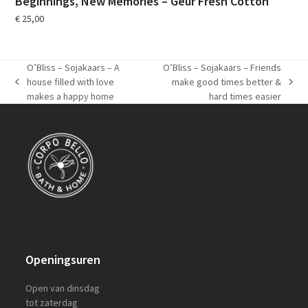
Beginnings, New Memories – Geur Fresh Cotton
€
25,00
O’Bliss – Sojakaars – A
O’Bliss – Sojakaars – Friends
house filled with love
make good times better &
previous
next
makes a happy home
hard times easier
post:
post:
Openingsuren
Open van dinsdag
tot zaterdag