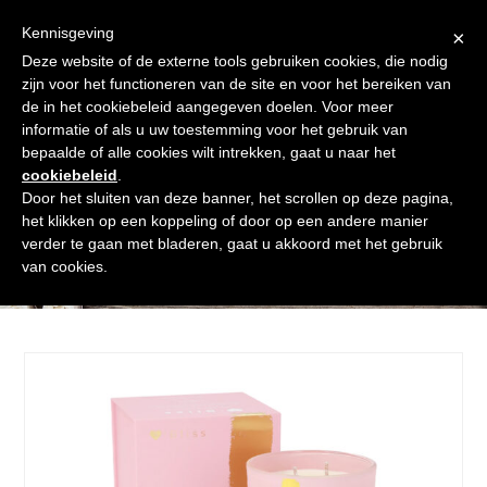
Skip
Gratis verzending vanaf € 60. Wij doen ons best om binnen de
to
Kennisgeving
×
24 uur te verzenden
content
Deze website of de externe tools gebruiken cookies, die nodig
Afrekenen
Winkelmand
Shop
zijn voor het functioneren van de site en voor het bereiken van
de in het cookiebeleid aangegeven doelen. Voor meer
Open
Close
informatie of als u uw toestemming voor het gebruik van
mobile
mobile
bepaalde of alle cookies wilt intrekken, gaat u naar het
cookiebeleid
.
menu
menu
Door het sluiten van deze banner, het scrollen op deze pagina,
het klikken op een koppeling of door op een andere manier
verder te gaan met bladeren, gaat u akkoord met het gebruik
Shop
van cookies.