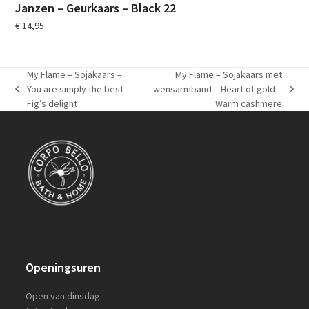
Janzen – Geurkaars – Black 22
€
14,95
My Flame – Sojakaars –
My Flame – Sojakaars met
You are simply the best –
wensarmband – Heart of gold –
previous
next
Fig’s delight
Warm cashmere
post:
post:
Openingsuren
Open van dinsdag