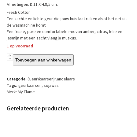
Afmetingen: D.11 X H.8,5 cm.
Fresh Cotton
Een zachte en lichte geur die jouw huis laat ruiken alsof het net uit
de wasmachine komt.
Een frisse, pure en comfortabele mix van amber, citrus, lelie en
jasmijn met een zacht vleugje muskus.
1 op voorraad
My
Toevoegen aan winkelwagen
Flame
-
Sojakaars
Categorie:
(Geur)kaarsen|Kandelaars
–
Tags:
geurkaarsen
,
sojawas
Our
Merk:
My Flame
friendship
rocks
Gerelateerde producten
–
Fresh
cotton
aantal