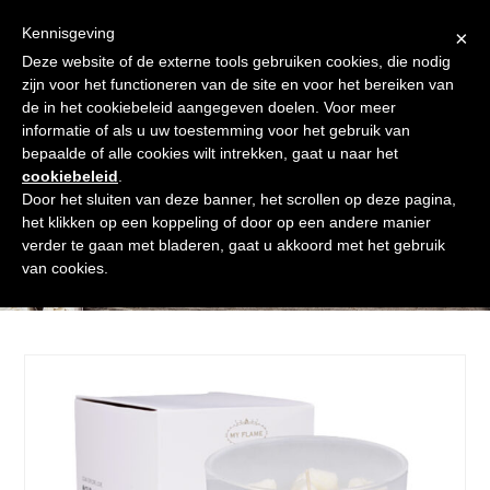
Skip
Gratis verzending vanaf € 60. Wij doen ons best om binnen de
to
Kennisgeving
×
24 uur te verzenden
content
Deze website of de externe tools gebruiken cookies, die nodig
Afrekenen
Winkelmand
Shop
zijn voor het functioneren van de site en voor het bereiken van
de in het cookiebeleid aangegeven doelen. Voor meer
Open
Close
informatie of als u uw toestemming voor het gebruik van
mobile
mobile
bepaalde of alle cookies wilt intrekken, gaat u naar het
cookiebeleid
.
menu
menu
Door het sluiten van deze banner, het scrollen op deze pagina,
het klikken op een koppeling of door op een andere manier
verder te gaan met bladeren, gaat u akkoord met het gebruik
Shop
van cookies.