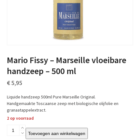
Mario Fissy – Marseille vloeibare
handzeep – 500 ml
€
5,95
Liquide handzeep 500ml Pure Marseille Original.
Handgemaakte Toscaanse zeep met biologische olijfolie en
granaatappelextract.
2 op voorraad
Mario
Toevoegen aan winkelwagen
Fissy