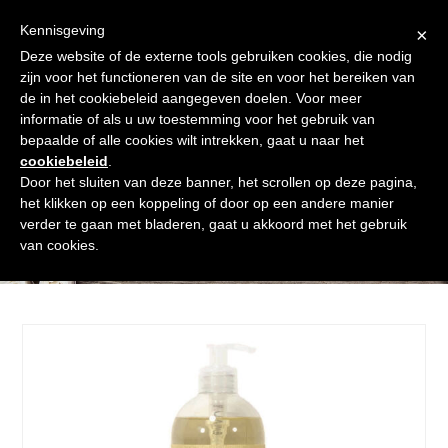
Skip
Gratis verzending vanaf € 60. Wij doen ons best om binnen de
to
Kennisgeving
×
24 uur te verzenden
content
Deze website of de externe tools gebruiken cookies, die nodig
Afrekenen
Winkelmand
Shop
zijn voor het functioneren van de site en voor het bereiken van
de in het cookiebeleid aangegeven doelen. Voor meer
Open
Close
informatie of als u uw toestemming voor het gebruik van
mobile
mobile
bepaalde of alle cookies wilt intrekken, gaat u naar het
cookiebeleid
.
menu
menu
Door het sluiten van deze banner, het scrollen op deze pagina,
het klikken op een koppeling of door op een andere manier
verder te gaan met bladeren, gaat u akkoord met het gebruik
Shop
van cookies.