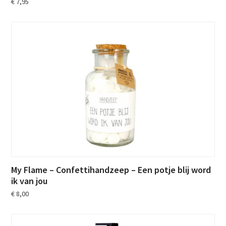
€
7,95
My Flame – Confettihandzeep – Een potje blij word
ik van jou
€
8,00