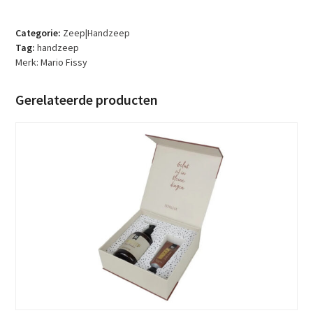
–
Marseille
vloeibare
Categorie:
Zeep|Handzeep
handzeep
Tag:
handzeep
–
Merk:
Mario Fissy
500
ml
Gerelateerde producten
aantal