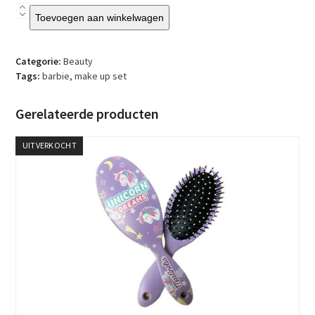
Barbie
Toevoegen aan winkelwagen
-
Make
Up
Categorie:
Beauty
Palette
Tags:
barbie
,
make up set
aantal
Gerelateerde producten
UITVERKOCHT