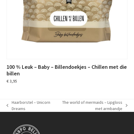
100 % Leuk – Baby – Billendoekjes – Chillen met die
billen
€
3,95
Haarborstel – Unicorn
The world of mermaids – Lipgloss
previous
next
Dreams
met armbandje
post:
post: