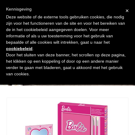
Skip
Gratis verzending vanaf € 60. Wij doen ons best om binnen de
to
Kennisgeving
×
24 uur te verzenden
content
Deze website of de externe tools gebruiken cookies, die nodig
Afrekenen
Winkelmand
Shop
zijn voor het functioneren van de site en voor het bereiken van
de in het cookiebeleid aangegeven doelen. Voor meer
Open
Close
informatie of als u uw toestemming voor het gebruik van
mobile
mobile
bepaalde of alle cookies wilt intrekken, gaat u naar het
cookiebeleid
.
menu
menu
Door het sluiten van deze banner, het scrollen op deze pagina,
het klikken op een koppeling of door op een andere manier
verder te gaan met bladeren, gaat u akkoord met het gebruik
Shop
van cookies.