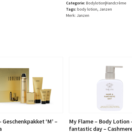
-
Categorie:
Bodylotion|Handcrème
Skin
Tags:
body lotion
,
Janzen
90
Merk:
Janzen
(m/v)
aantal
– Geschenkpakket ‘M’ –
My Flame – Body Lotion 
a
fantastic day – Cashmere