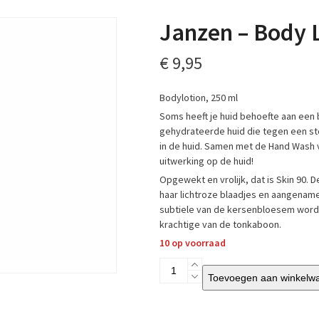
Janzen – Body L
€
9,95
Bodylotion, 250 ml
Soms heeft je huid behoefte aan een
gehydrateerde huid die tegen een sto
in de huid. Samen met de Hand Wash 
uitwerking op de huid!
Opgewekt en vrolijk, dat is Skin 90. 
haar lichtroze blaadjes en aangename
subtiele van de kersenbloesem wordt 
krachtige van de tonkaboon.
10 op voorraad
Janzen
Toevoegen aan winkelw
-
Body
Lotion