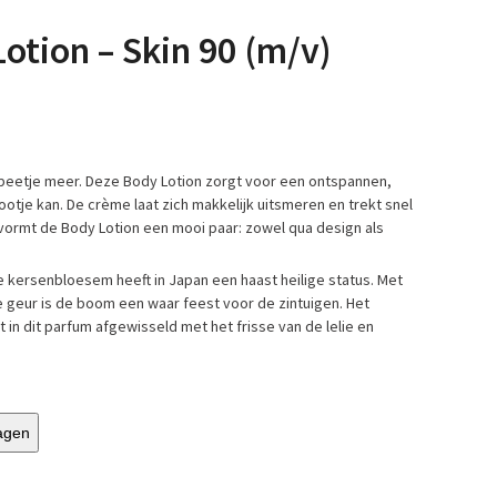
otion – Skin 90 (m/v)
 beetje meer. Deze Body Lotion zorgt voor een ontspannen,
otje kan. De crème laat zich makkelijk uitsmeren en trekt snel
vormt de Body Lotion een mooi paar: zowel qua design als
De kersenbloesem heeft in Japan een haast heilige status. Met
 geur is de boom een waar feest voor de zintuigen. Het
in dit parfum afgewisseld met het frisse van de lelie en
agen