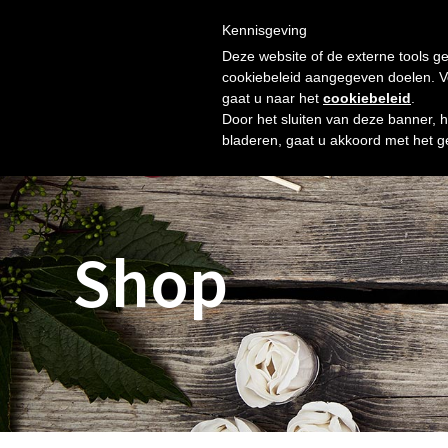
Skip
Gratis verzending vanaf € 60. Wij doen ons best om binnen 
to
Kennisgeving
HOME
SHOP
NIEUW
OVER ONS
FOTO’S
content
Deze website of de externe tools ge
cookiebeleid aangegeven doelen. Voo
gaat u naar het
cookiebeleid
.
Door het sluiten van deze banner, 
bladeren, gaat u akkoord met het g
Shop