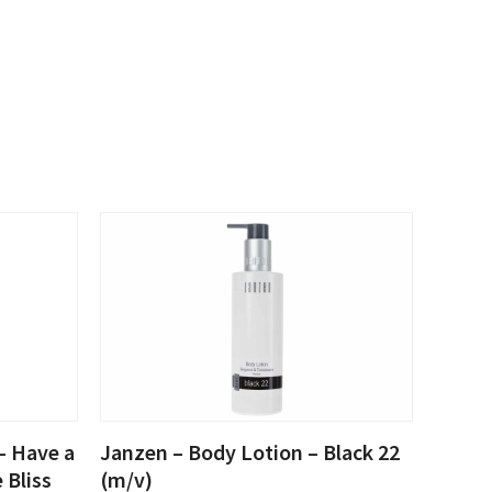
– Have a
Janzen – Body Lotion – Black 22
 Bliss
(m/v)