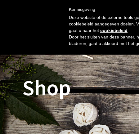
Skip
Gratis verzending vanaf € 60. Wij doen ons best om binnen 
to
Kennisgeving
HOME
SHOP
NIEUW
OVER ONS
FOTO’S
content
Deze website of de externe tools ge
cookiebeleid aangegeven doelen. Voo
gaat u naar het
cookiebeleid
.
Door het sluiten van deze banner, 
bladeren, gaat u akkoord met het g
Shop