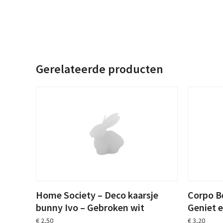
Gerelateerde producten
Home Society – Deco kaarsje
Corpo Be
bunny Ivo – Gebroken wit
Geniet 
€
2,50
€
3,20