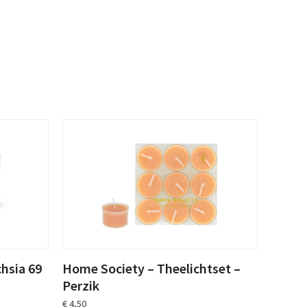
hsia 69
Home Society – Theelichtset –
Perzik
€
4,50