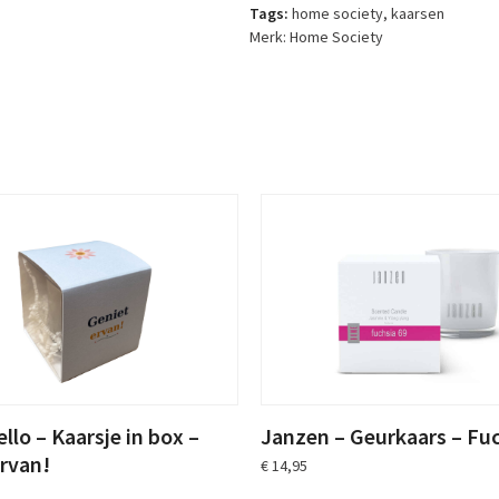
–
Tags:
home society
,
kaarsen
Set
Merk:
Home Society
van
4
–
Perzik
aantal
llo – Kaarsje in box –
Janzen – Geurkaars – Fuc
ervan!
€
14,95