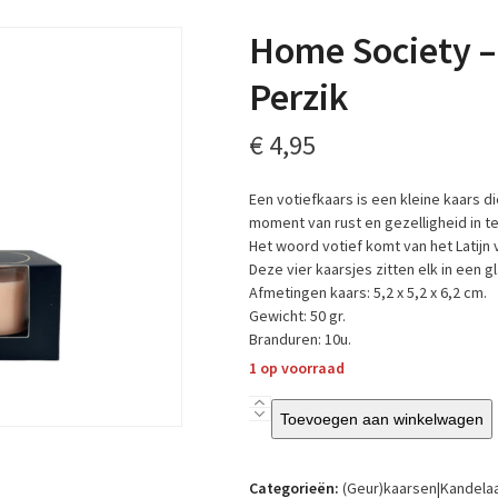
Home Society – 
Perzik
€
4,95
Een votiefkaars is een kleine kaars d
moment van rust en gezelligheid in t
Het woord votief komt van het Latijn 
Deze vier kaarsjes zitten elk in een g
Afmetingen kaars: 5,2 x 5,2 x 6,2 cm.
Gewicht: 50 gr.
Branduren: 10u.
1 op voorraad
Home
Toevoegen aan winkelwagen
Society
–
Votiefkaars
Categorieën:
(Geur)kaarsen|Kandela