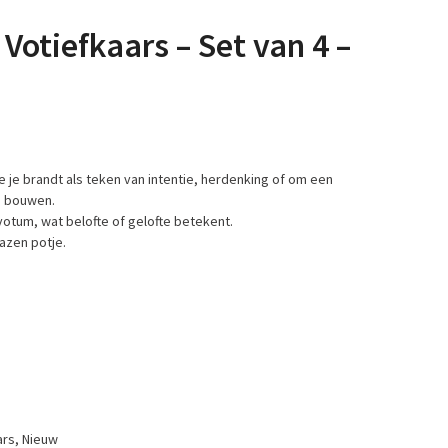
Votiefkaars – Set van 4 –
ie je brandt als teken van intentie, herdenking of om een
e bouwen.
votum, wat belofte of gelofte betekent.
lazen potje.
ars
,
Nieuw