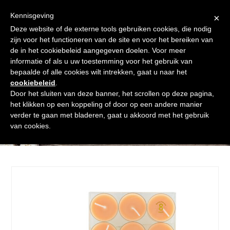
Skip
Gratis verzending vanaf € 60. Wij doen ons best om binnen de
to
Kennisgeving
×
24 uur te verzenden
content
Deze website of de externe tools gebruiken cookies, die nodig
Afrekenen
Winkelmand
Shop
zijn voor het functioneren van de site en voor het bereiken van
de in het cookiebeleid aangegeven doelen. Voor meer
Open
Close
informatie of als u uw toestemming voor het gebruik van
mobile
mobile
bepaalde of alle cookies wilt intrekken, gaat u naar het
cookiebeleid
.
menu
menu
Door het sluiten van deze banner, het scrollen op deze pagina,
het klikken op een koppeling of door op een andere manier
verder te gaan met bladeren, gaat u akkoord met het gebruik
Shop
van cookies.