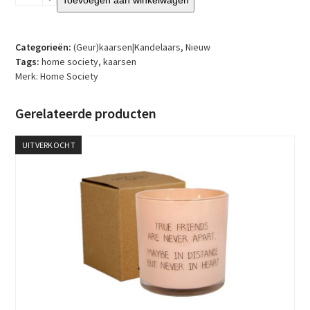
Society
–
Theelichtset
-
Categorieën:
(Geur)kaarsen|Kandelaars
,
Nieuw
Perzik
Tags:
home society
,
kaarsen
aantal
Merk:
Home Society
Gerelateerde producten
UITVERKOCHT