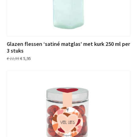
Glazen flessen ‘satiné matglas’ met kurk 250 ml per
3 stuks
Oorspronkelijke
Huidige
€
11,95
€
5,95
prijs
prijs
was:
is:
€ 11,95.
€ 5,95.