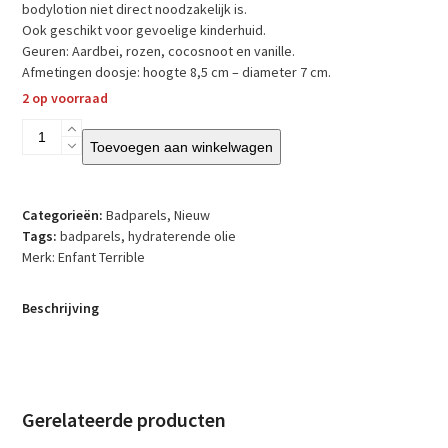
bodylotion niet direct noodzakelijk is.
Ook geschikt voor gevoelige kinderhuid.
Geuren: Aardbei, rozen, cocosnoot en vanille.
Afmetingen doosje: hoogte 8,5 cm – diameter 7 cm.
2 op voorraad
Enfant
Toevoegen aan winkelwagen
Terrible
–
Badparels
hartjes
Categorieën:
Badparels
,
Nieuw
'Knuffelberen'
Tags:
badparels
,
hydraterende olie
aantal
Merk:
Enfant Terrible
Beschrijving
Gerelateerde producten