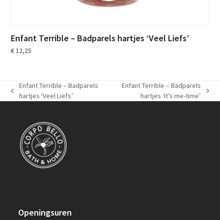
Enfant Terrible – Badparels hartjes ‘Veel Liefs’
€
12,25
Enfant Terrible – Badparels
Enfant Terrible – Badparels
previous
next
hartjes ‘Veel Liefs’
hartjes ‘It’s me-time’
post:
post:
Openingsuren