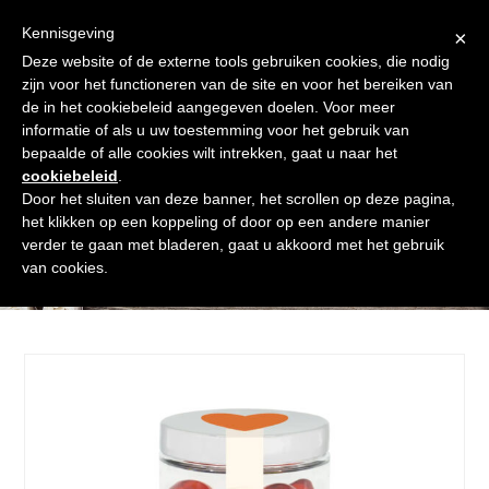
Skip
Gratis verzending vanaf € 60. Wij doen ons best om binnen de
to
Kennisgeving
×
24 uur te verzenden
content
Deze website of de externe tools gebruiken cookies, die nodig
Afrekenen
Winkelmand
Shop
zijn voor het functioneren van de site en voor het bereiken van
de in het cookiebeleid aangegeven doelen. Voor meer
Open
Close
informatie of als u uw toestemming voor het gebruik van
mobile
mobile
bepaalde of alle cookies wilt intrekken, gaat u naar het
cookiebeleid
.
menu
menu
Door het sluiten van deze banner, het scrollen op deze pagina,
het klikken op een koppeling of door op een andere manier
verder te gaan met bladeren, gaat u akkoord met het gebruik
Shop
van cookies.