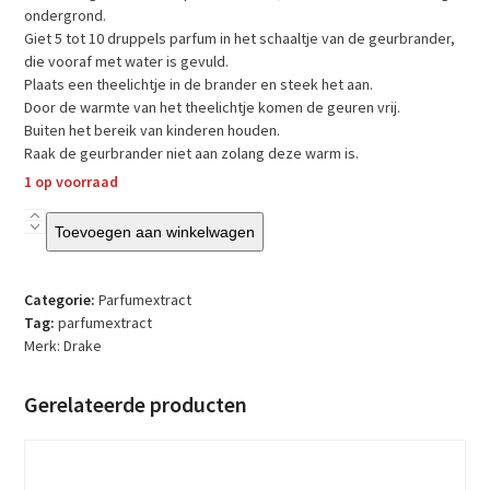
ondergrond.
Giet 5 tot 10 druppels parfum in het schaaltje van de geurbrander,
die vooraf met water is gevuld.
Plaats een theelichtje in de brander en steek het aan.
Door de warmte van het theelichtje komen de geuren vrij.
Buiten het bereik van kinderen houden.
Raak de geurbrander niet aan zolang deze warm is.
1 op voorraad
Drake
Toevoegen aan winkelwagen
-
Parfumextract
–
Categorie:
Parfumextract
Jardin
Tag:
parfumextract
du
Merk:
Drake
Nil
aantal
Gerelateerde producten