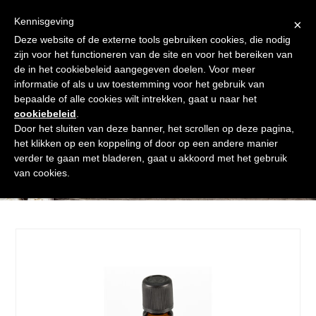
Skip
Gratis verzending vanaf € 60. Wij doen ons best om binnen de
to
Kennisgeving
×
24 uur te verzenden
content
Deze website of de externe tools gebruiken cookies, die nodig
Afrekenen
Winkelmand
Shop
zijn voor het functioneren van de site en voor het bereiken van
de in het cookiebeleid aangegeven doelen. Voor meer
Open
Close
informatie of als u uw toestemming voor het gebruik van
mobile
mobile
bepaalde of alle cookies wilt intrekken, gaat u naar het
cookiebeleid
.
menu
menu
Door het sluiten van deze banner, het scrollen op deze pagina,
het klikken op een koppeling of door op een andere manier
verder te gaan met bladeren, gaat u akkoord met het gebruik
Shop
van cookies.