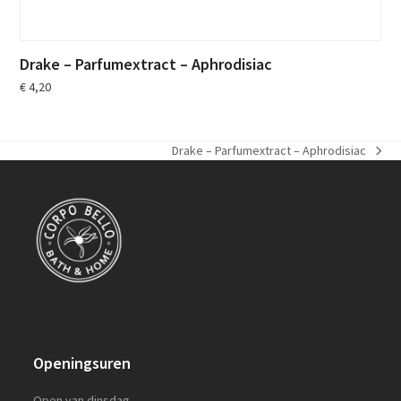
Drake – Parfumextract – Aphrodisiac
€
4,20
Drake – Parfumextract – Aphrodisiac
next
post:
Openingsuren
Open van dinsdag