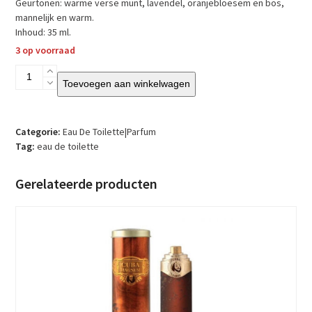
Geurtonen: warme verse munt, lavendel, oranjebloesem en bos,
mannelijk en warm.
Inhoud: 35 ml.
3 op voorraad
Cuba
Toevoegen aan winkelwagen
Gold
Man
-
Eau
Categorie:
Eau De Toilette|Parfum
De
Tag:
eau de toilette
Toilette
in
Gerelateerde producten
sigaarvorm
aantal