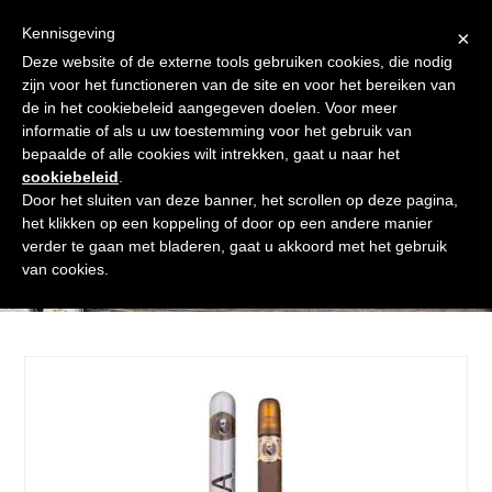
Skip
Gratis verzending vanaf € 60. Wij doen ons best om binnen de
to
Kennisgeving
×
24 uur te verzenden
content
Deze website of de externe tools gebruiken cookies, die nodig
Afrekenen
Winkelmand
Shop
zijn voor het functioneren van de site en voor het bereiken van
de in het cookiebeleid aangegeven doelen. Voor meer
Open
Close
informatie of als u uw toestemming voor het gebruik van
mobile
mobile
bepaalde of alle cookies wilt intrekken, gaat u naar het
cookiebeleid
.
menu
menu
Door het sluiten van deze banner, het scrollen op deze pagina,
het klikken op een koppeling of door op een andere manier
verder te gaan met bladeren, gaat u akkoord met het gebruik
Shop
van cookies.