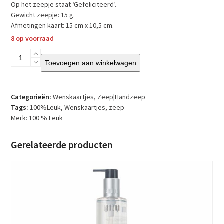
Op het zeepje staat ‘Gefeliciteerd’.
Gewicht zeepje: 15 g.
Afmetingen kaart: 15 cm x 10,5 cm.
8 op voorraad
100
Toevoegen aan winkelwagen
%
Leuk
–
Wenskaart
Categorieën:
Wenskaartjes
,
Zeep|Handzeep
met
Tags:
100%Leuk
,
Wenskaartjes
,
zeep
zeep
Merk:
100 % Leuk
aantal
Gerelateerde producten