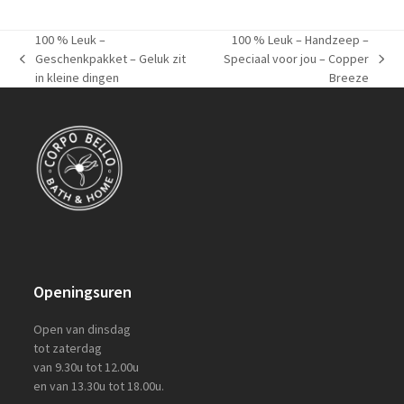
100 % Leuk –
100 % Leuk – Handzeep –
Geschenkpakket – Geluk zit
Speciaal voor jou – Copper
previous
next
in kleine dingen
Breeze
post:
post:
Openingsuren
Open van dinsdag
tot zaterdag
van 9.30u tot 12.00u
en van 13.30u tot 18.00u.