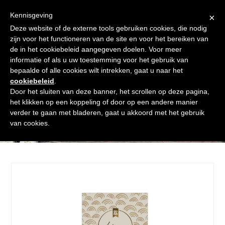
Skip
Gratis verzending vanaf € 60. Wij doen ons best om binnen de
to
Kennisgeving
×
24 uur te verzenden
content
Deze website of de externe tools gebruiken cookies, die nodig
Afrekenen
Winkelmand
Shop
zijn voor het functioneren van de site en voor het bereiken van
de in het cookiebeleid aangegeven doelen. Voor meer
Open
Close
informatie of als u uw toestemming voor het gebruik van
mobile
mobile
bepaalde of alle cookies wilt intrekken, gaat u naar het
cookiebeleid
.
menu
menu
Door het sluiten van deze banner, het scrollen op deze pagina,
het klikken op een koppeling of door op een andere manier
verder te gaan met bladeren, gaat u akkoord met het gebruik
Shop
van cookies.