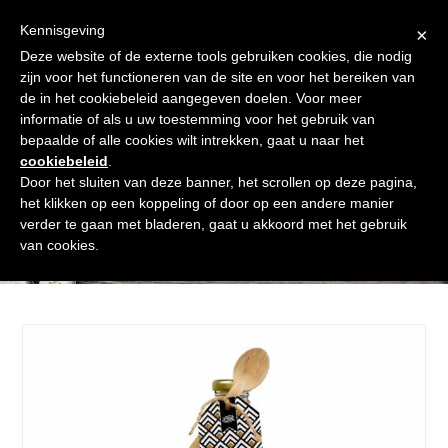
Skip
Gratis verzending vanaf € 60. Wij doen ons best om binnen de
to
Kennisgeving
×
24 uur te verzenden
content
Deze website of de externe tools gebruiken cookies, die nodig
Afrekenen
Winkelmand
Shop
zijn voor het functioneren van de site en voor het bereiken van
de in het cookiebeleid aangegeven doelen. Voor meer
Open
Close
informatie of als u uw toestemming voor het gebruik van
mobile
mobile
bepaalde of alle cookies wilt intrekken, gaat u naar het
cookiebeleid
.
menu
menu
Door het sluiten van deze banner, het scrollen op deze pagina,
het klikken op een koppeling of door op een andere manier
verder te gaan met bladeren, gaat u akkoord met het gebruik
Shop
van cookies.