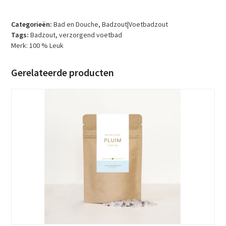
Leuk
-
Luxe
Categorieën:
Bad en Douche
,
Badzout|Voetbadzout
voetenbadje
Tags:
Badzout
,
verzorgend voetbad
aantal
Merk:
100 % Leuk
Gerelateerde producten