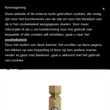
Skip
Gratis verzending vanaf € 60. Wij doen ons best om binnen de
to
Kennisgeving
×
24 uur te verzenden
content
Deze website of de externe tools gebruiken cookies, die nodig
Afrekenen
Winkelmand
Shop
zijn voor het functioneren van de site en voor het bereiken van
de in het cookiebeleid aangegeven doelen. Voor meer
Open
Close
informatie of als u uw toestemming voor het gebruik van
mobile
mobile
bepaalde of alle cookies wilt intrekken, gaat u naar het
cookiebeleid
.
menu
menu
Door het sluiten van deze banner, het scrollen op deze pagina,
het klikken op een koppeling of door op een andere manier
verder te gaan met bladeren, gaat u akkoord met het gebruik
Shop
van cookies.