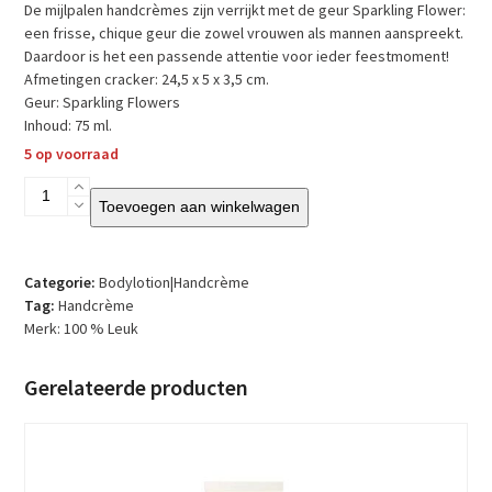
De mijlpalen handcrèmes zijn verrijkt met de geur Sparkling Flower:
een frisse, chique geur die zowel vrouwen als mannen aanspreekt.
Daardoor is het een passende attentie voor ieder feestmoment!
Afmetingen cracker: 24,5 x 5 x 3,5 cm.
Geur: Sparkling Flowers
Inhoud: 75 ml.
5 op voorraad
100
Toevoegen aan winkelwagen
%
Leuk
-
Handcrème
Categorie:
Bodylotion|Handcrème
75
Tag:
Handcrème
ml
Merk:
100 % Leuk
-
Mijlpalen
Gerelateerde producten
18
aantal