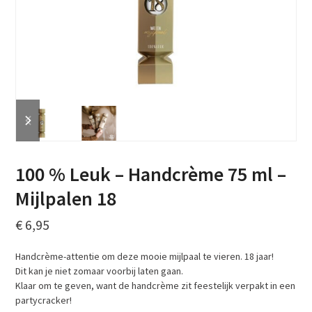
previous
next
slide
slide
100 % Leuk – Handcrème 75 ml –
Mijlpalen 18
€
6,95
Handcrème-attentie om deze mooie mijlpaal te vieren. 18 jaar!
Dit kan je niet zomaar voorbij laten gaan.
Klaar om te geven, want de handcrème zit feestelijk verpakt in een
partycracker!