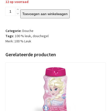
12 op voorraad
100
Toevoegen aan winkelwagen
%
Leuk
-
Douchegel
Categorie:
Douche
in
Tags:
100 % leuk
,
douchegel
cadeauverpakking
Merk:
100 % Leuk
-
Gefeliciteerd
Gerelateerde producten
-
Dansje
onder
de
douche
aantal