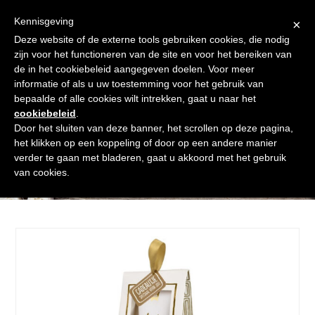
Skip
Gratis verzending vanaf € 60. Wij doen ons best om binnen de
to
Kennisgeving
×
24 uur te verzenden
content
Deze website of de externe tools gebruiken cookies, die nodig
Afrekenen
Winkelmand
Shop
zijn voor het functioneren van de site en voor het bereiken van
de in het cookiebeleid aangegeven doelen. Voor meer
Open
Close
informatie of als u uw toestemming voor het gebruik van
mobile
mobile
bepaalde of alle cookies wilt intrekken, gaat u naar het
cookiebeleid
.
menu
menu
Door het sluiten van deze banner, het scrollen op deze pagina,
het klikken op een koppeling of door op een andere manier
verder te gaan met bladeren, gaat u akkoord met het gebruik
Shop
van cookies.