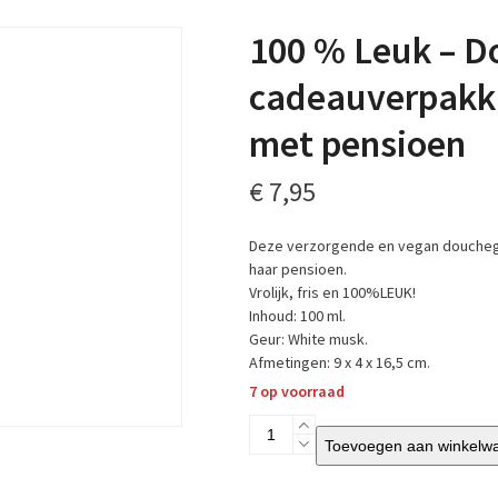
100 % Leuk – D
cadeauverpakki
met pensioen
€
7,95
Deze verzorgende en vegan douchegel
haar pensioen.
Vrolijk, fris en 100%LEUK!
Inhoud: 100 ml.
Geur: White musk.
Afmetingen: 9 x 4 x 16,5 cm.
7 op voorraad
100
Toevoegen aan winkelw
%
Leuk
-