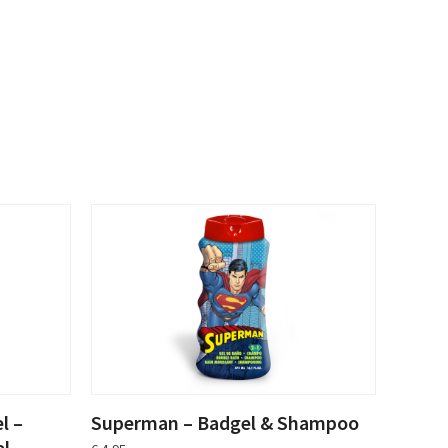
l –
Superman – Badgel & Shampoo
el