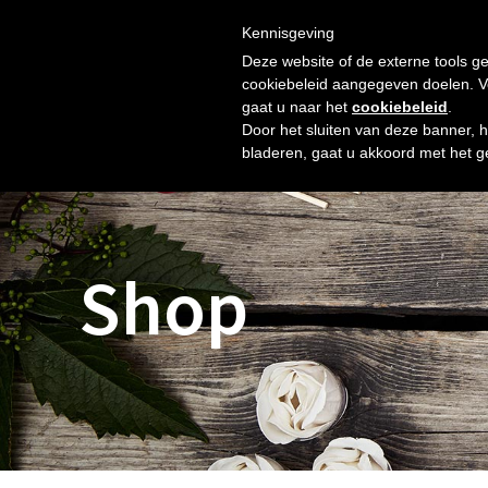
Skip
Gratis verzending vanaf € 60. Wij doen ons best om binnen 
to
Kennisgeving
HOME
SHOP
NIEUW
OVER ONS
FOTO’S
content
Deze website of de externe tools ge
cookiebeleid aangegeven doelen. Voo
gaat u naar het
cookiebeleid
.
Door het sluiten van deze banner, 
bladeren, gaat u akkoord met het g
Shop