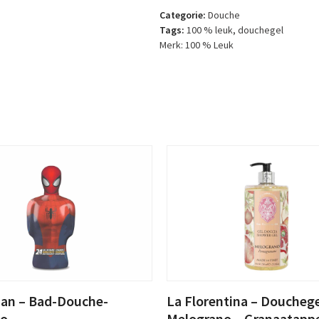
Douchegel
Categorie:
Douche
in
Tags:
100 % leuk
,
douchegel
cadeauverpakking
Merk:
100 % Leuk
–
Deze
kampioen
gaat
met
pensioen
aantal
an – Bad-Douche-
La Florentina – Douchege
o
Melograno – Granaatapp