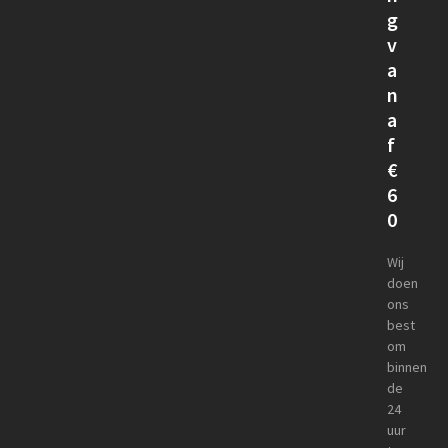
g
v
a
n
a
f
€
6
0
Wij
doen
ons
best
om
binnen
de
24
uur