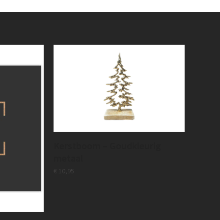
Kerstboom – Goudkleurig
metaal
€
10,95