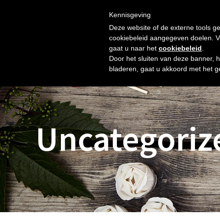
Skip
Gratis verzending vanaf € 60. Wij doen ons best om binnen 
to
Kennisgeving
HOME
SHOP
NIEUW
OVER ONS
FOTO’S
content
Deze website of de externe tools ge
cookiebeleid aangegeven doelen. Voo
gaat u naar het
cookiebeleid
.
Door het sluiten van deze banner, 
bladeren, gaat u akkoord met het g
Uncategoriz