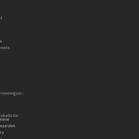
at
a
enens
rnemingsnr.:
obello.be
mene
waarden
acy
y