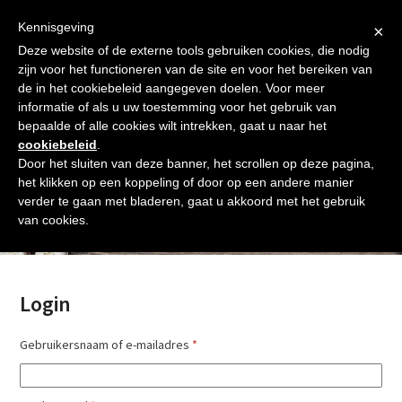
Skip
Gratis verzending vanaf € 60. Wij doen ons best om binnen de
to
Kennisgeving
×
24 uur te verzenden
content
Deze website of de externe tools gebruiken cookies, die nodig
Afrekenen
Winkelmand
Shop
zijn voor het functioneren van de site en voor het bereiken van
de in het cookiebeleid aangegeven doelen. Voor meer
Open
Close
informatie of als u uw toestemming voor het gebruik van
mobile
mobile
bepaalde of alle cookies wilt intrekken, gaat u naar het
cookiebeleid
.
menu
menu
Door het sluiten van deze banner, het scrollen op deze pagina,
het klikken op een koppeling of door op een andere manier
verder te gaan met bladeren, gaat u akkoord met het gebruik
Mijn account
van cookies.
Login
Vereist
Gebruikersnaam of e-mailadres
*