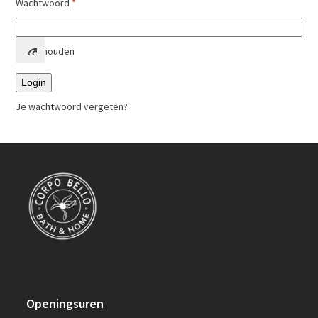
Vereist
Wachtwoord
*
Onthouden
Login
Je wachtwoord vergeten?
Openingsuren