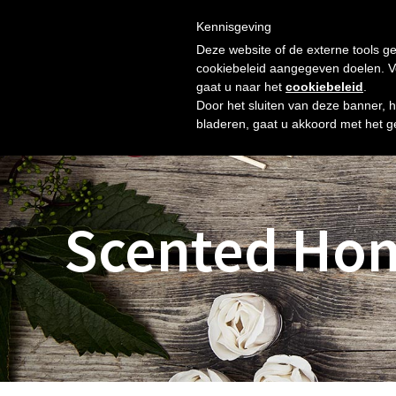
Skip
Gratis verzending vanaf € 60. Wij doen ons best om binnen 
to
Kennisgeving
HOME
SHOP
NIEUW
OVER ONS
FOTO’S
content
Deze website of de externe tools ge
cookiebeleid aangegeven doelen. Voo
gaat u naar het
cookiebeleid
.
Door het sluiten van deze banner, 
bladeren, gaat u akkoord met het g
Scented Ho