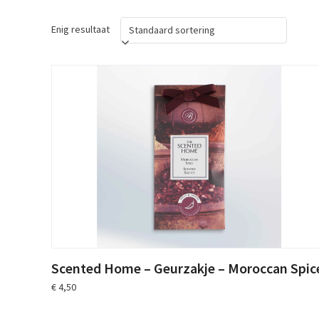
Enig resultaat
Scented Home – Geurzakje – Moroccan Spic
€
4,50