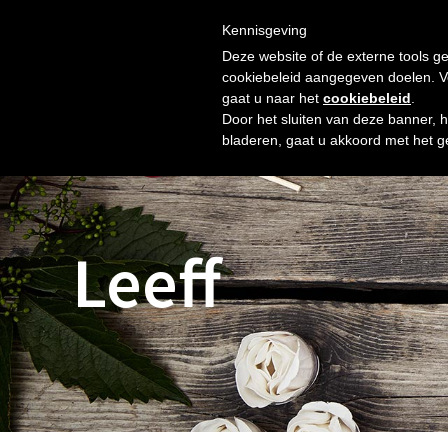
Skip
Gratis verzending vanaf € 60. Wij doen ons best om binnen 
to
Kennisgeving
HOME
SHOP
NIEUW
OVER ONS
FOTO’S
content
Deze website of de externe tools ge
cookiebeleid aangegeven doelen. Voo
gaat u naar het
cookiebeleid
.
Door het sluiten van deze banner, 
bladeren, gaat u akkoord met het g
Leeff