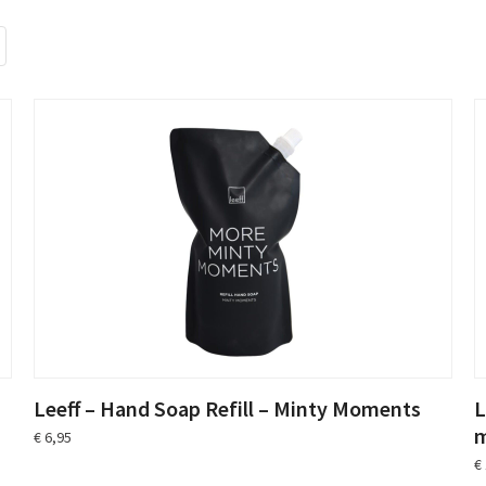
Leeff – Hand Soap Refill – Minty Moments
L
€
6,95
€